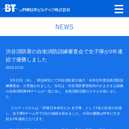
渋谷消防署の自衛消防訓練審査会で女子隊が2年連
続で優勝しました
2023.10.02
9月13日（水）、明治神宮にて渋谷消防署主催の「令和五年度自衛消防訓
練審査会」が実施されました。当日は、渋谷消防署管轄内のさまざまな組織
の自衛消防隊48チームが一堂に会し、自衛消防活動のスキルを競いまし
た。
ビルテックからは「JR東日本本社ビル 女子隊」として3名の社員が出場
し、女子隊6チーム中で1位の成績を収めました。今回の優勝は昨年に引き
続き2年連続となります。